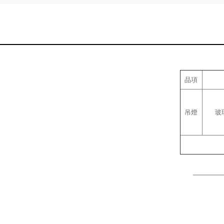
品項
吊燈
玻璃