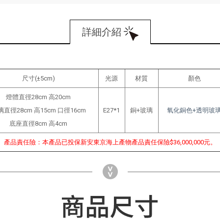
詳細介紹
尺寸(±5cm)
光源
材質
顏色
燈體直徑28cm 高20cm
直徑28cm 高15cm 口徑16cm
E27*1
銅+玻璃
氧化銅色+透明玻
底座直徑8cm 高4cm
產品責任險：本產品已投保新安東京海上產物產品責任保險$36,000,000元。