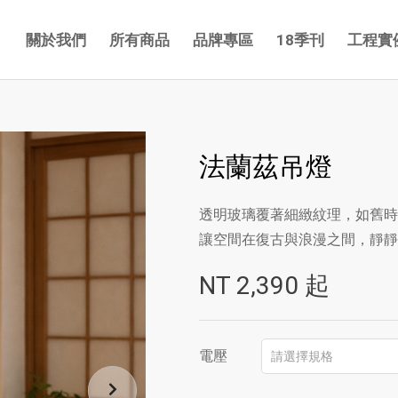
關於我們
所有商品
品牌專區
18季刊
工程實
法蘭茲吊燈
透明玻璃覆著細緻紋理，如舊時
讓空間在復古與浪漫之間，靜靜
NT
2,390
起
電壓
請選擇規格