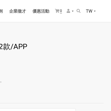
TW
例
企業徵才
優惠活動
0
款/APP
。