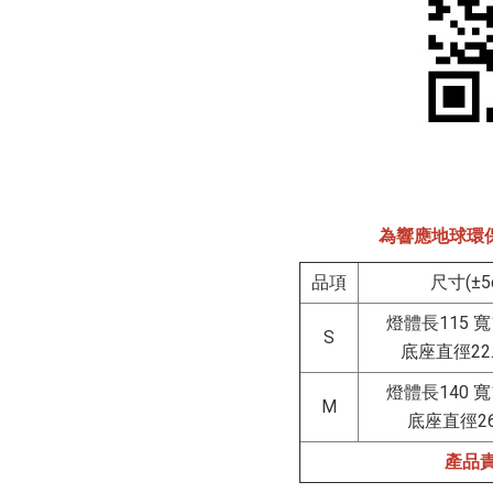
為響應地球環
品項
尺寸(±5
燈體長115 寬1
S
底座直徑22.5
燈體長140 寬1
M
底座直徑26.
產品責