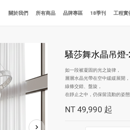
關於我們
所有商品
品牌專區
18季刊
工程實
騷莎舞水晶吊燈-2
如一段被凝固的光之旋律，
層層水晶光帶在空中緩緩展開，
線條交錯、盤旋，
在靜止之中，仍保留流動的姿態
NT
49,990
起