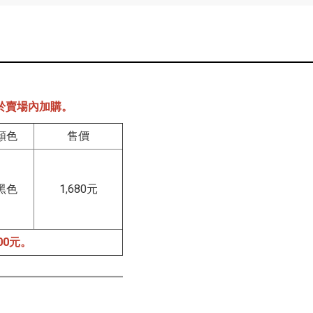
於賣場內加購。
顏色
售價
黑色
1,680元
00元。