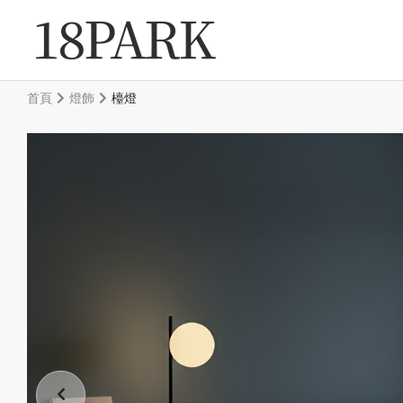
首頁
燈飾
檯燈