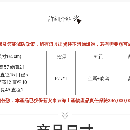
詳細介紹
保及節能減碳政策，所有燈具出貨時不附贈燈泡，若有需要您可
尺寸(±5cm)
光源
材質
高57 總寬21
直徑15 口徑5
E27*1
金屬+玻璃
高12 直徑10
長45 直徑1
任險：本產品已投保新安東京海上產物產品責任保險$36,000,0