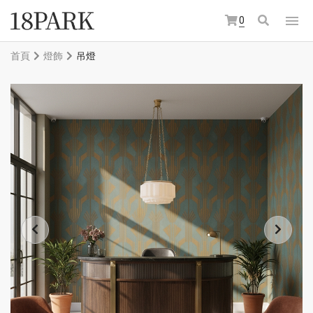
0
首頁
燈飾
吊燈