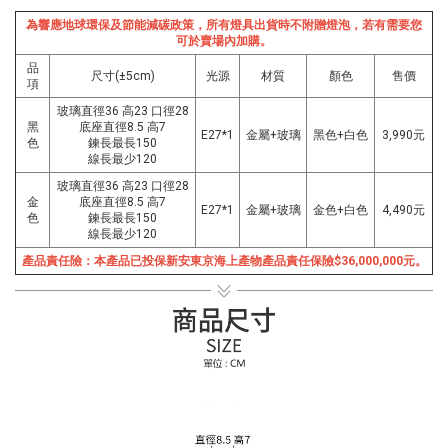
為響應地球環保及節能減碳政策，所有燈具出貨時不附贈燈泡，若有需要您
可於賣場內加購。
品
尺寸(±5cm)
光源
材質
顏色
售價
項
玻璃直徑36 高23 口徑28
黑
底座直徑8.5 高7
E27*1
金屬+玻璃
黑色+白色
3,990元
色
鍊長最長150
線長最少120
玻璃直徑36 高23 口徑28
金
底座直徑8.5 高7
E27*1
金屬+玻璃
金色+白色
4,490元
色
鍊長最長150
線長最少120
產品責任險：本產品已投保新安東京海上產物產品責任保險$36,000,000元。