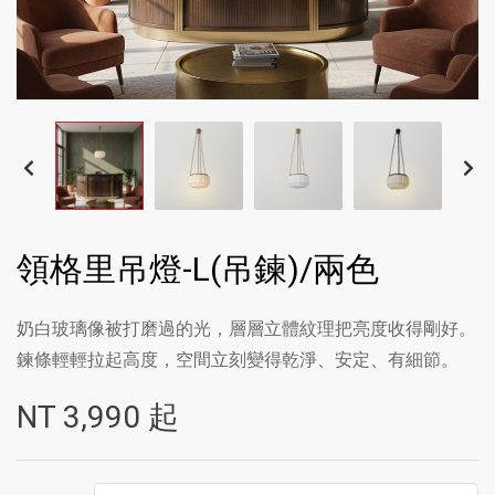
領格里吊燈-L(吊鍊)/兩色
奶白玻璃像被打磨過的光，層層立體紋理把亮度收得剛好。
鍊條輕輕拉起高度，空間立刻變得乾淨、安定、有細節。
NT
3,990
起