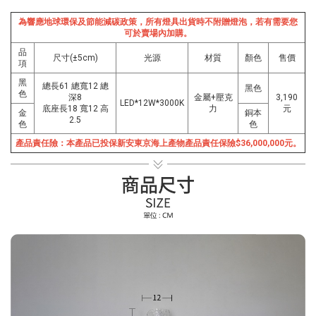
為響應地球環保及節能減碳政策，所有燈具出貨時不附贈燈泡，若有需要您
可於賣場內加購。
品
尺寸(±5cm)
光源
材質
顏色
售價
項
黑
總長61 總寬12 總
黑色
色
深8
金屬+壓克
3,190
LED*12W*3000K
底座長18 寬12 高
力
元
金
銅本
2.5
色
色
產品責任險：本產品已投保新安東京海上產物產品責任保險$36,000,000元。