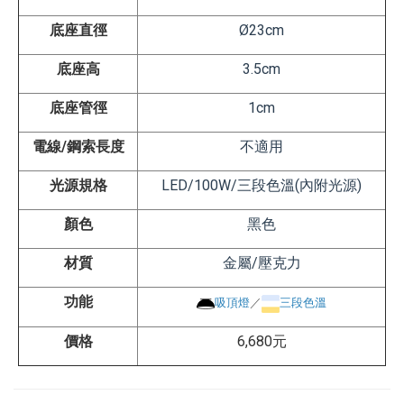
底座直徑
Ø23
cm
底座高
3.5
cm
底座管徑
1
cm
電線/鋼索長度
不適用
光源規格
LED/100W/三段色溫
(內附光源)
顏色
黑色
材質
金屬/壓克力
功能
吸頂燈
／
三段色溫
價格
6,680元