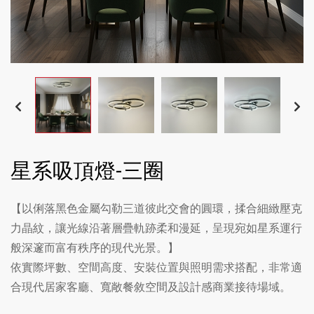
星系吸頂燈-三圈
【以俐落黑色金屬勾勒三道彼此交會的圓環，揉合細緻壓克
力晶紋，讓光線沿著層疊軌跡柔和漫延，呈現宛如星系運行
般深邃而富有秩序的現代光景。】
依實際坪數、空間高度、安裝位置與照明需求搭配，非常適
合現代居家客廳、寬敞餐敘空間及設計感商業接待場域。