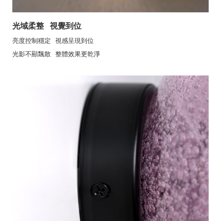
光域柔整 視覺到位
亮度控制穩定 視感呈現到位
光影不顯飄散 整體效果更乾淨