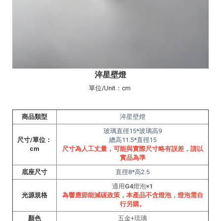
淬星壁燈
單位/Unit：cm
商品類型
淬星壁燈
玻璃直徑15*玻璃高9
尺寸/單位：
總高11.5*直徑15
cm
尺寸為人工丈量
，
可能與實際尺寸略有誤差
，
請以
實品為準
底座尺寸
直徑8*高2.5
適用
G4
燈泡
×
1
光源規格
為響應節能減碳政策，本產品不含燈泡，燈泡需自
行另購。
顏色
五金+琉璃