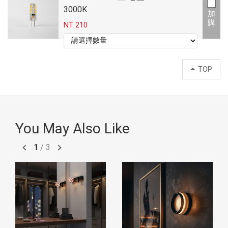
3000K
加
購
NT 210
TOP
You May Also Like
1
/
3