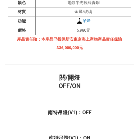
顏色
電鍍半光拉絲青銅
材質
金屬/玻璃
吊燈
功能
價格
5,980
元
產品責任險：本產品已投保新安東京海上產物產品責任保險
$36,000,000元
關/開燈
OFF/ON
南特吊燈(V1)
：OFF
南特吊燈(V1)
：
ON