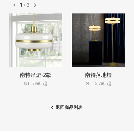
1
/
2
南特吊燈-2款
南特落地燈
NT 5,980 起
NT 13,780 起
返回商品列表