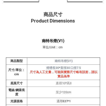
商品尺寸
Product Dimensions
南特吊燈(V1)
單位/Unit：cm
商品類型
南特吊燈(V1)
燈體長30*直徑30
口徑7.5
尺寸/單位：
尺寸為人工丈量
，
可能與實際尺寸略有誤差
，
請以
cm
實品為準
底座尺寸
直徑
10*高3
電線/鋼索長
至少120cm
度
光源規格
適用
E27*1