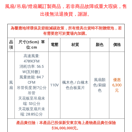
風扇/吊扇/燈扇屬訂製商品，若非商品故障或重大瑕疵，售
出後無法退換貨，謝謝。
為響應地球環保及節能減碳政策，所有燈具出貨時不附贈燈泡，若
有需要您可於賣場內加購。
品
尺寸(±5cm) 單
電壓
材質
顏色
價格
項
位:cm
高速風量:
4789CFM
消耗功率: 56.5
W(瓦特數)
風量效能: 84.7
風扇顏
優惠
風
CFM
楓木色 / 白橡木
110V
色/刷鎳
6,300
扇
吊管長度:附7公分
色合板葉片
色
元
吊管
天花板至吊扇未
端: 53公分
天花板至扇片未
端: 28.85公分
產品責任險：本產品已投保新安東京海上產物產品責任保險
$36,000,000元。