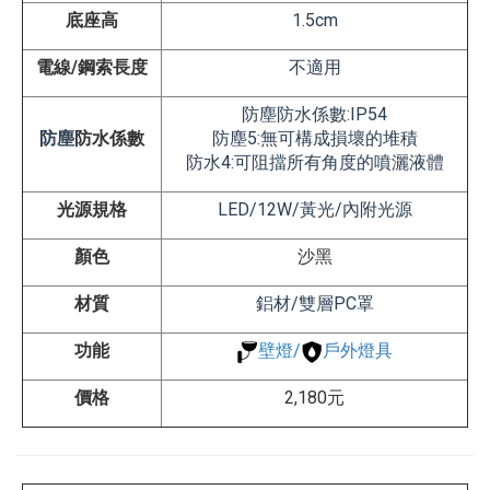
底座高
1.5
cm
電線/鋼索長度
不適用
防塵防水係數:IP54
防塵
防水係數
防塵5:無可構成損壞的堆積
防水4:可阻擋所有角度的噴灑液體
光源規格
LED/12W/黃光/內附光源
顏色
沙黑
材質
鋁材/雙層PC罩
功能
壁燈/
戶外燈具
價格
2,180元