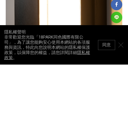
隱私權聲明
非常歡迎您光臨「18PARK同色國際有限公
司」，為了讓您能夠安心使用本網站的各項服
同意
務與資訊，特此向您說明本網站的隱私權保護
政策，以保障您的權益，請您詳閱詳細
隱私權
政策
。
光影協調 外觀平順
光影協調一致 外觀平順自然
照度延續更連貫 整體效果更均衡