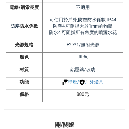
電線/鋼索長度
不適用
可使用於戶外,防塵防水係數:IP44
防塵
防水係數
防塵4:可阻擋大於1mm的物體
防水4:可阻擋所有角度的噴灑水花
光源規格
E27*1/無附光源
顏色
黑色
材質
鋁壓鑄/玻璃
功能
壁燈
/
戶外燈具
價格
880元
開/關燈