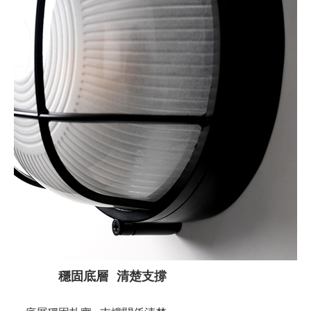
穩固底層 清楚支撐