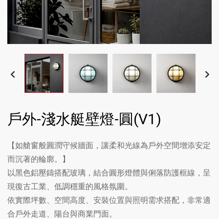
戶外-淺水艇壁燈-圓(V1)
【如艙窗般圓潤守候牆面，讓柔和光線為戶外空間增添安定
而沉著的輪廓。】
以黑色鋁壓鑄搭配玻璃，結合圓形燈體與俐落防護框線，呈
現復古工業、低調穩重的風格氛圍。
依實際坪數、空間高度、安裝位置與照明需求搭配，非常適
合戶外走道、陽台與商業門面。