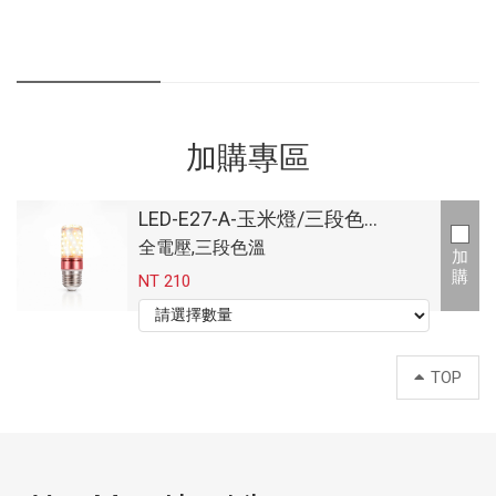
加購專區
LED-E27-A-玉米燈/三段色
溫-12W
全電壓,三段色溫
加
購
NT 210
TOP