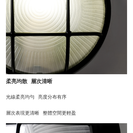
柔亮均散 層次清晰
光線柔亮均勻 亮度分布有序
層次表現更清晰 整體空間更輕盈