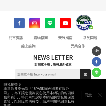
門市資訊
購物指南
安裝指南
常見問題
線上諮詢
異業合作
NEWS LETTER
訂閱電子報，獲得最新優惠
隱私權聲明
非常歡迎您光臨「18PARK同色國際有限公
© 同色國際有限公司 / 18PARK流行燈飾傢飾
司」，為了讓您能夠安心使用本網站的各項服
統一編號：82953912
同意
務與資訊，特此向您說明本網站的隱私權保護
All Rights Reserved
政策，以保障您的權益，請您詳閱詳細
隱私權
政策
。
網站地圖
隱私權政策