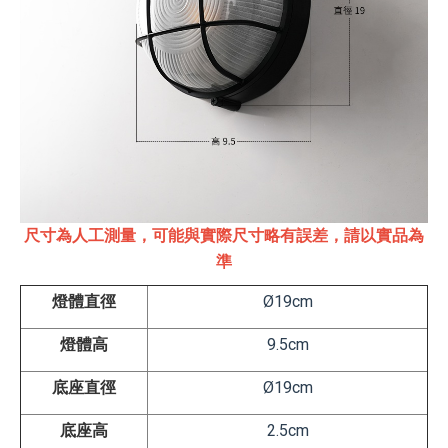
尺寸為人工測量，可能與實際尺寸略有誤差，請以實品為
準
燈體直徑
Ø19cm
燈體高
9.5cm
底座直徑
Ø
19
cm
底座高
2.5
cm