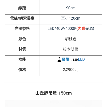
線距
90
cm
電線/鋼索長度
至少120cm
光源規格
LED/40W/4000K(
內附
光源)
顏色
胡桃色
材質
松木胡桃
功能
吊燈
．
LED
價格
2,2900元
山丘靜吊燈-150cm