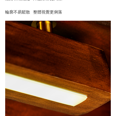
輪廓不易鬆散 整體視覺更俐落