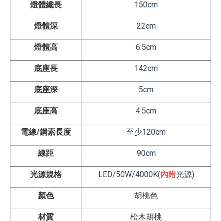
燈體總長
150cm
燈體深
22cm
燈體高
6.5cm
底座長
142
cm
底座深
5
cm
底座高
4.5
cm
電線/鋼索長度
至少120cm
線距
90
cm
光源規格
LED/50W/4000K
(
內附
光源)
顏色
胡桃色
材質
松木胡桃