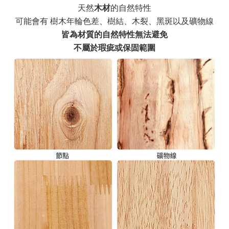
天然
木材
的自然特性
可能會有 樹木年輪色差、樹結、木裂、黑斑以及礦物線
皆為材質的自然特性無法避免
不屬於瑕疵或保固範圍