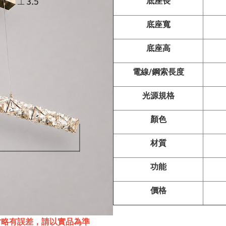
底座長
底座寬
底座高
電線/鋼索長度
光源規格
顏色
材質
功能
價格
寸略有誤差，請以實品為準