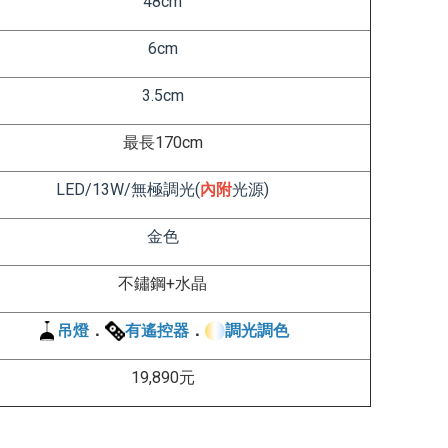
48
cm
6
cm
3.5
cm
最長170cm
LED/13W/
無極調光(
內附
光源)
金色
不鏽鋼+水晶
吊燈
．
有遙控器
．
調光調色
19,890元