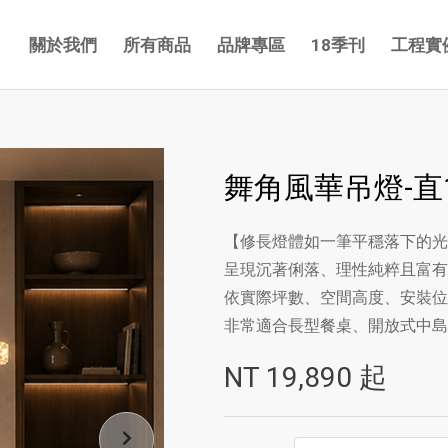
關於我們
所有商品
品牌專區
18季刊
工程實
舞角風華吊燈-直1
【修長燈體如一筆平穩落下的光
呈現沉著俐落、理性純粹且富有
依實際坪數、空間高度、安裝位
非常適合長型餐桌、開放式中島
NT
19,890
起