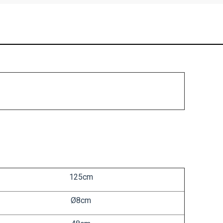
125cm
Ø
8cm